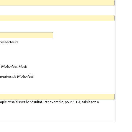
res lecteurs
er Moto-Net Flash
artenaires de Moto-Net
e et saisissez le résultat. Par exemple, pour 1 + 3, saisissez 4.