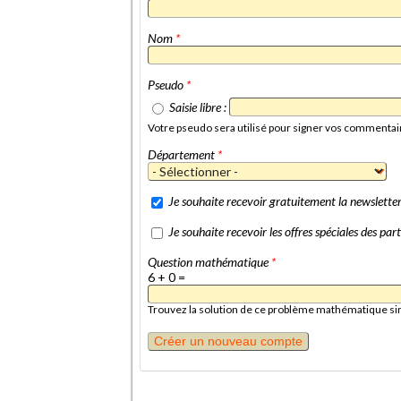
Nom
*
Pseudo
*
Saisie libre :
Votre pseudo sera utilisé pour signer vos commentai
Département
*
Je souhaite recevoir gratuitement la newslett
Je souhaite recevoir les offres spéciales des p
Question mathématique
*
6 + 0 =
Trouvez la solution de ce problème mathématique simpl