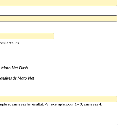
res lecteurs
er Moto-Net Flash
artenaires de Moto-Net
e et saisissez le résultat. Par exemple, pour 1 + 3, saisissez 4.