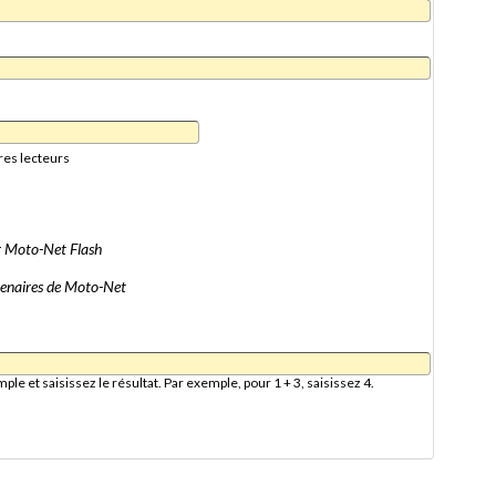
res lecteurs
er Moto-Net Flash
artenaires de Moto-Net
e et saisissez le résultat. Par exemple, pour 1 + 3, saisissez 4.