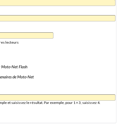
res lecteurs
er Moto-Net Flash
artenaires de Moto-Net
e et saisissez le résultat. Par exemple, pour 1 + 3, saisissez 4.