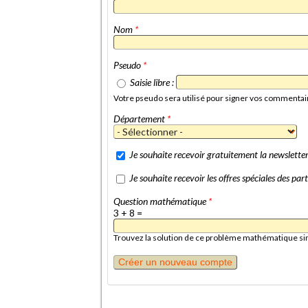
Nom
*
Pseudo
*
Saisie libre :
Votre pseudo sera utilisé pour signer vos commentai
Département
*
Je souhaite recevoir gratuitement la newslett
Je souhaite recevoir les offres spéciales des p
Question mathématique
*
3 + 8 =
Trouvez la solution de ce problème mathématique simpl