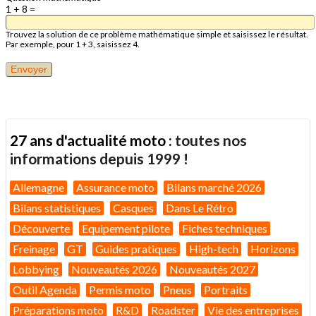
1 + 8 =
Trouvez la solution de ce problème mathématique simple et saisissez le résultat.
Par exemple, pour 1 + 3, saisissez 4.
27 ans d'actualité moto :
toutes nos
informations depuis 1999 !
Allemagne
Assurance moto
Bilans marché 2026
Bilans statistiques
Casques
Dans Le Rétro
Découverte
Equipement pilote
Fiches techniques
Freinage
GT
Guides pratiques
High-tech
Horizons
Lobbying
Nouveautés 2026
Nouveautés 2027
Outil Agenda
Permis moto
Pneus
Portraits
Préparations moto
R&D
Roadster
Vie des entreprises