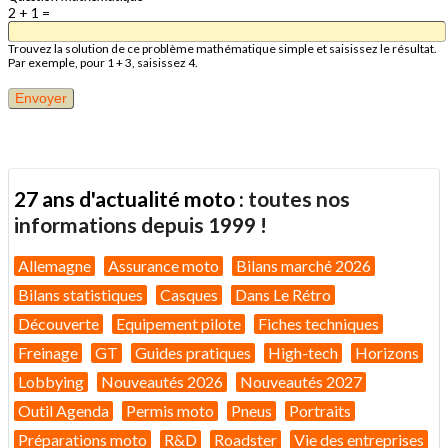
2 + 1 =
Trouvez la solution de ce problème mathématique simple et saisissez le résultat.
Par exemple, pour 1 + 3, saisissez 4.
27 ans d'actualité moto :
toutes nos
informations depuis 1999 !
Allemagne
Assurance moto
Bilans marché 2026
Bilans statistiques
Casques
Dans Le Rétro
Découverte
Equipement pilote
Fiches techniques
Freinage
GT
Guides pratiques
High-tech
Horizons
Lobbying
Nouveautés 2026
Nouveautés 2027
Outil Agenda
Permis moto
Pneus
Portraits
Préparations moto
R&D
Roadster
Vie des entreprises