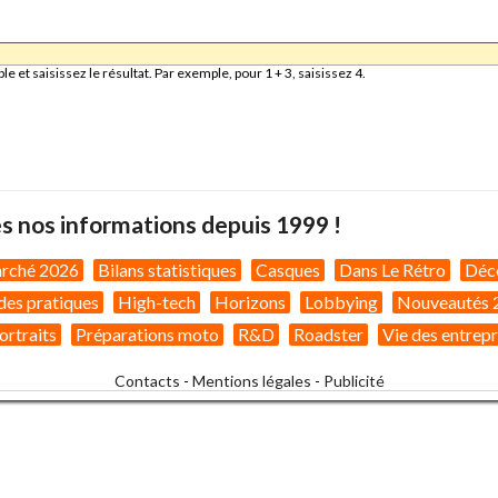
et saisissez le résultat. Par exemple, pour 1 + 3, saisissez 4.
s nos informations depuis 1999 !
arché 2026
Bilans statistiques
Casques
Dans Le Rétro
Déc
des pratiques
High-tech
Horizons
Lobbying
Nouveautés 
ortraits
Préparations moto
R&D
Roadster
Vie des entrepr
Contacts
-
Mentions légales
-
Publicité