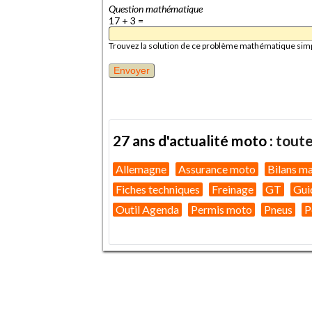
Question mathématique
17 + 3 =
Trouvez la solution de ce problème mathématique simple 
27 ans d'actualité moto :
toute
Allemagne
Assurance moto
Bilans m
Fiches techniques
Freinage
GT
Gui
Outil Agenda
Permis moto
Pneus
P