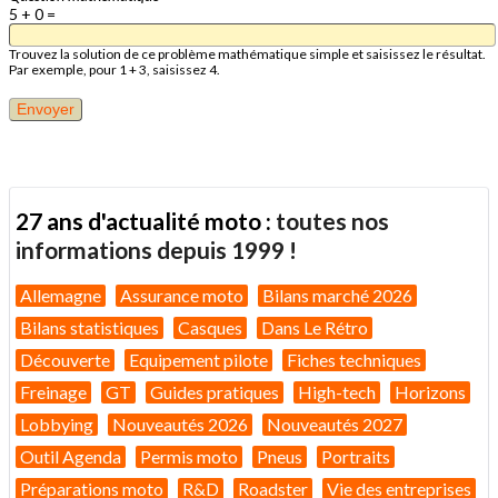
5 + 0 =
Trouvez la solution de ce problème mathématique simple et saisissez le résultat.
Par exemple, pour 1 + 3, saisissez 4.
27 ans d'actualité moto :
toutes nos
informations depuis 1999 !
Allemagne
Assurance moto
Bilans marché 2026
Bilans statistiques
Casques
Dans Le Rétro
Découverte
Equipement pilote
Fiches techniques
Freinage
GT
Guides pratiques
High-tech
Horizons
Lobbying
Nouveautés 2026
Nouveautés 2027
Outil Agenda
Permis moto
Pneus
Portraits
Préparations moto
R&D
Roadster
Vie des entreprises