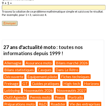
9 + 1 =
Trouvez la solution de ce problème mathématique simple et saisissez le résultat.
Par exemple, pour 1 + 3, saisissez 4.
27 ans d'actualité moto :
toutes nos
informations depuis 1999 !
Allemagne
Assurance moto
Bilans marché 2026
Bilans statistiques
Casques
Dans Le Rétro
Découverte
Equipement pilote
Fiches techniques
Freinage
GT
Guides pratiques
High-tech
Horizons
Lobbying
Nouveautés 2026
Nouveautés 2027
Outil Agenda
Permis moto
Pneus
Portraits
Préparations moto
R&D
Roadster
Vie des entreprises