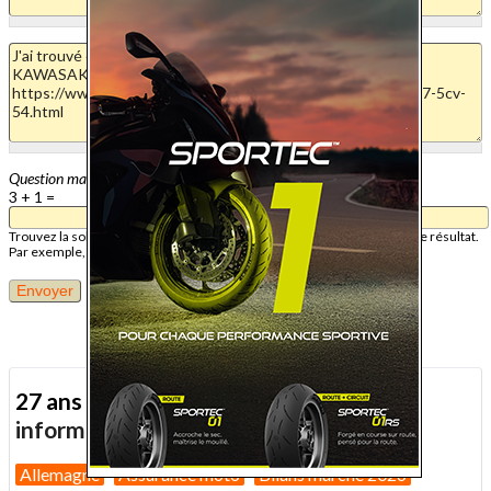
Question mathématique
3 + 1 =
Trouvez la solution de ce problème mathématique simple et saisissez le résultat.
Par exemple, pour 1 + 3, saisissez 4.
27 ans d'actualité moto :
toutes nos
informations depuis 1999 !
Allemagne
Assurance moto
Bilans marché 2026