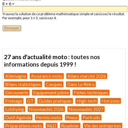
8 + 6 =
Trouvez la solution de ce problème mathématique simple et saisissez le résultat.
Par exemple, pour 1 + 3, saisissez 4.
27 ans d'actualité moto :
toutes nos
informations depuis 1999 !
Allemagne
Assurance moto
Bilans marché 2026
Bilans statistiques
Casques
Dans Le Rétro
Découverte
Equipement pilote
Fiches techniques
Freinage
GT
Guides pratiques
High-tech
Horizons
Lobbying
Nouveautés 2026
Nouveautés 2027
Outil Agenda
Permis moto
Pneus
Portraits
Préparations moto
R&D
Roadster
Vie des entreprises