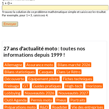
1 + 0 =
Trouvez la solution de ce problème mathématique simple et saisissez le résultat.
Par exemple, pour 1 + 3, saisissez 4.
27 ans d'actualité moto :
toutes nos
informations depuis 1999 !
Allemagne
Assurance moto
Bilans marché 2026
Bilans statistiques
Casques
Dans Le Rétro
Découverte
Equipement pilote
Fiches techniques
Freinage
GT
Guides pratiques
High-tech
Horizons
Lobbying
Nouveautés 2026
Nouveautés 2027
Outil Agenda
Permis moto
Pneus
Portraits
Préparations moto
R&D
Roadster
Vie des entreprises