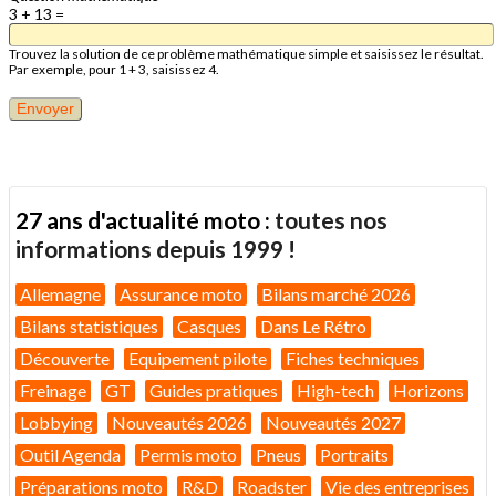
3 + 13 =
Trouvez la solution de ce problème mathématique simple et saisissez le résultat.
Par exemple, pour 1 + 3, saisissez 4.
27 ans d'actualité moto :
toutes nos
informations depuis 1999 !
Allemagne
Assurance moto
Bilans marché 2026
Bilans statistiques
Casques
Dans Le Rétro
Découverte
Equipement pilote
Fiches techniques
Freinage
GT
Guides pratiques
High-tech
Horizons
Lobbying
Nouveautés 2026
Nouveautés 2027
Outil Agenda
Permis moto
Pneus
Portraits
Préparations moto
R&D
Roadster
Vie des entreprises