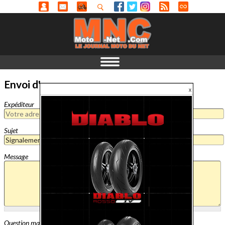
Envoi d'un message
Expéditeur
Sujet
Message
Question mathématique