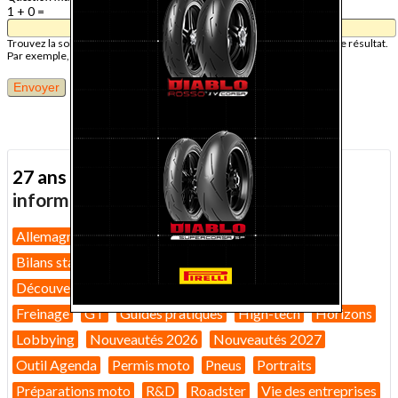
1 + 0 =
Trouvez la solution de ce problème mathématique simple et saisissez le résultat.
Par exemple, pour 1 + 3, saisissez 4.
27 ans d'actualité moto :
toutes nos
informations depuis 1999 !
Allemagne
Assurance moto
Bilans marché 2026
Bilans statistiques
Casques
Dans Le Rétro
Découverte
Equipement pilote
Fiches techniques
Freinage
GT
Guides pratiques
High-tech
Horizons
Lobbying
Nouveautés 2026
Nouveautés 2027
Outil Agenda
Permis moto
Pneus
Portraits
Préparations moto
R&D
Roadster
Vie des entreprises