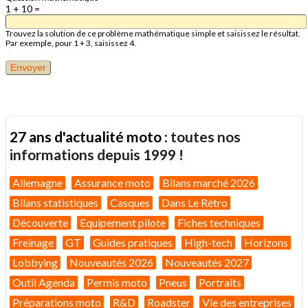
1 + 10 =
Trouvez la solution de ce problème mathématique simple et saisissez le résultat.
Par exemple, pour 1 + 3, saisissez 4.
27 ans d'actualité moto :
toutes nos
informations depuis 1999 !
Allemagne
Assurance moto
Bilans marché 2026
Bilans statistiques
Casques
Dans Le Rétro
Découverte
Equipement pilote
Fiches techniques
Freinage
GT
Guides pratiques
High-tech
Horizons
Lobbying
Nouveautés 2026
Nouveautés 2027
Outil Agenda
Permis moto
Pneus
Portraits
Préparations moto
R&D
Roadster
Vie des entreprises