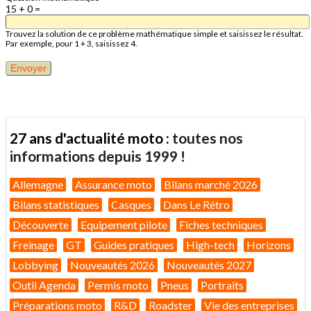
15 + 0 =
Trouvez la solution de ce problème mathématique simple et saisissez le résultat.
Par exemple, pour 1 + 3, saisissez 4.
27 ans d'actualité moto :
toutes nos
informations depuis 1999 !
Allemagne
Assurance moto
Bilans marché 2026
Bilans statistiques
Casques
Dans Le Rétro
Découverte
Equipement pilote
Fiches techniques
Freinage
GT
Guides pratiques
High-tech
Horizons
Lobbying
Nouveautés 2026
Nouveautés 2027
Outil Agenda
Permis moto
Pneus
Portraits
Préparations moto
R&D
Roadster
Vie des entreprises