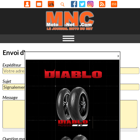
Envoi d'un message
Expéditeur
Sujet
Message
Question mathématique