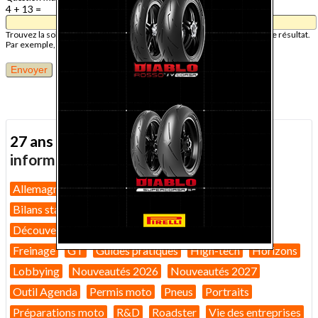
4 + 13 =
Trouvez la solution de ce problème mathématique simple et saisissez le résultat.
Par exemple, pour 1 + 3, saisissez 4.
27 ans d'actualité moto :
toutes nos
informations depuis 1999 !
Allemagne
Assurance moto
Bilans marché 2026
Bilans statistiques
Casques
Dans Le Rétro
Découverte
Equipement pilote
Fiches techniques
Freinage
GT
Guides pratiques
High-tech
Horizons
Lobbying
Nouveautés 2026
Nouveautés 2027
Outil Agenda
Permis moto
Pneus
Portraits
Préparations moto
R&D
Roadster
Vie des entreprises