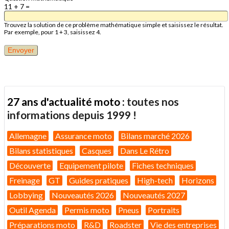
11 + 7 =
Trouvez la solution de ce problème mathématique simple et saisissez le résultat.
Par exemple, pour 1 + 3, saisissez 4.
27 ans d'actualité moto :
toutes nos
informations depuis 1999 !
Allemagne
Assurance moto
Bilans marché 2026
Bilans statistiques
Casques
Dans Le Rétro
Découverte
Equipement pilote
Fiches techniques
Freinage
GT
Guides pratiques
High-tech
Horizons
Lobbying
Nouveautés 2026
Nouveautés 2027
Outil Agenda
Permis moto
Pneus
Portraits
Préparations moto
R&D
Roadster
Vie des entreprises