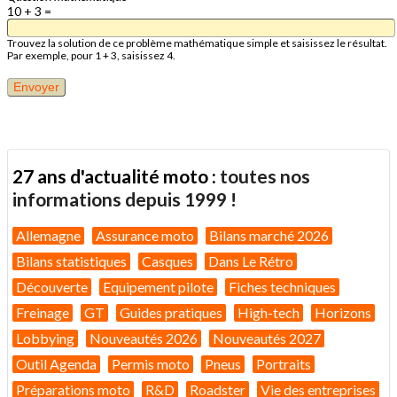
10 + 3 =
Trouvez la solution de ce problème mathématique simple et saisissez le résultat.
Par exemple, pour 1 + 3, saisissez 4.
27 ans d'actualité moto :
toutes nos
informations depuis 1999 !
Allemagne
Assurance moto
Bilans marché 2026
Bilans statistiques
Casques
Dans Le Rétro
Découverte
Equipement pilote
Fiches techniques
Freinage
GT
Guides pratiques
High-tech
Horizons
Lobbying
Nouveautés 2026
Nouveautés 2027
Outil Agenda
Permis moto
Pneus
Portraits
Préparations moto
R&D
Roadster
Vie des entreprises