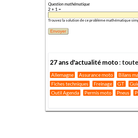
Question mathématique
2 + 1 =
Trouvez la solution de ce problème mathématique simple 
27 ans d'actualité moto :
toute
Allemagne
Assurance moto
Bilans m
Fiches techniques
Freinage
GT
Gui
Outil Agenda
Permis moto
Pneus
P