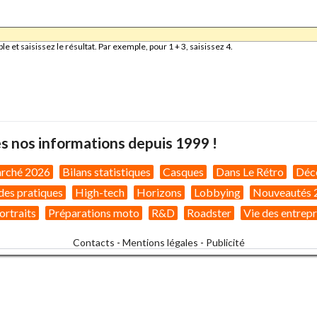
et saisissez le résultat. Par exemple, pour 1 + 3, saisissez 4.
s nos informations depuis 1999 !
arché 2026
Bilans statistiques
Casques
Dans Le Rétro
Déc
des pratiques
High-tech
Horizons
Lobbying
Nouveautés 
ortraits
Préparations moto
R&D
Roadster
Vie des entrepr
Contacts
-
Mentions légales
-
Publicité