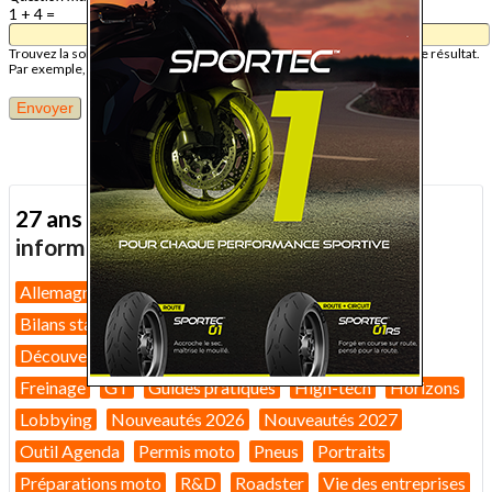
1 + 4 =
Trouvez la solution de ce problème mathématique simple et saisissez le résultat.
Par exemple, pour 1 + 3, saisissez 4.
27 ans d'actualité moto :
toutes nos
informations depuis 1999 !
Allemagne
Assurance moto
Bilans marché 2026
Bilans statistiques
Casques
Dans Le Rétro
Découverte
Equipement pilote
Fiches techniques
Freinage
GT
Guides pratiques
High-tech
Horizons
Lobbying
Nouveautés 2026
Nouveautés 2027
Outil Agenda
Permis moto
Pneus
Portraits
Préparations moto
R&D
Roadster
Vie des entreprises