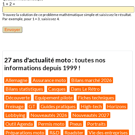
1 + 2 =
Trouvez la solution de ce problème mathématique simple et saisissez le résultat.
Par exemple, pour 1 + 3, saisissez 4.
27 ans d'actualité moto :
toutes nos
informations depuis 1999 !
Allemagne
Assurance moto
Bilans marché 2026
Bilans statistiques
Casques
Dans Le Rétro
Découverte
Equipement pilote
Fiches techniques
Freinage
GT
Guides pratiques
High-tech
Horizons
Lobbying
Nouveautés 2026
Nouveautés 2027
Outil Agenda
Permis moto
Pneus
Portraits
Préparations moto
R&D
Roadster
Vie des entreprises