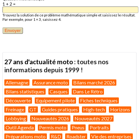
1 + 2 =
Trouvez la solution de ce problème mathématique simple et saisissez le résultat.
Par exemple, pour 1 + 3, saisissez 4.
27 ans d'actualité moto :
toutes nos
informations depuis 1999 !
Allemagne
Assurance moto
Bilans marché 2026
Bilans statistiques
Casques
Dans Le Rétro
Découverte
Equipement pilote
Fiches techniques
Freinage
GT
Guides pratiques
High-tech
Horizons
Lobbying
Nouveautés 2026
Nouveautés 2027
Outil Agenda
Permis moto
Pneus
Portraits
Préparations moto
R&D
Roadster
Vie des entreprises