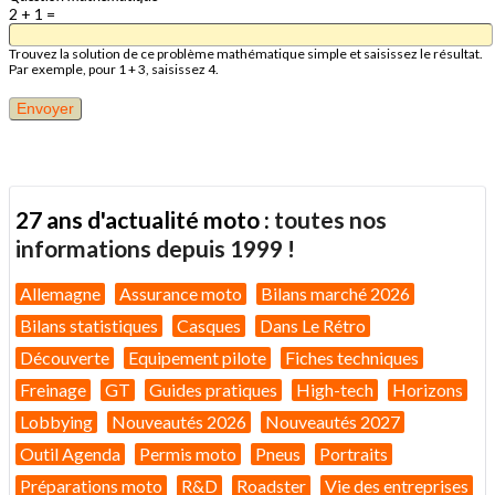
2 + 1 =
Trouvez la solution de ce problème mathématique simple et saisissez le résultat.
Par exemple, pour 1 + 3, saisissez 4.
27 ans d'actualité moto :
toutes nos
informations depuis 1999 !
Allemagne
Assurance moto
Bilans marché 2026
Bilans statistiques
Casques
Dans Le Rétro
Découverte
Equipement pilote
Fiches techniques
Freinage
GT
Guides pratiques
High-tech
Horizons
Lobbying
Nouveautés 2026
Nouveautés 2027
Outil Agenda
Permis moto
Pneus
Portraits
Préparations moto
R&D
Roadster
Vie des entreprises