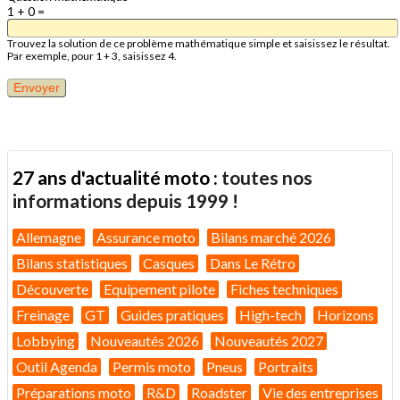
1 + 0 =
Trouvez la solution de ce problème mathématique simple et saisissez le résultat.
Par exemple, pour 1 + 3, saisissez 4.
27 ans d'actualité moto :
toutes nos
informations depuis 1999 !
Allemagne
Assurance moto
Bilans marché 2026
Bilans statistiques
Casques
Dans Le Rétro
Découverte
Equipement pilote
Fiches techniques
Freinage
GT
Guides pratiques
High-tech
Horizons
Lobbying
Nouveautés 2026
Nouveautés 2027
Outil Agenda
Permis moto
Pneus
Portraits
Préparations moto
R&D
Roadster
Vie des entreprises