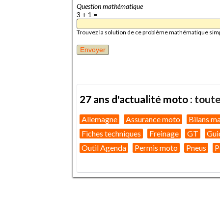
Question mathématique
3 + 1 =
Trouvez la solution de ce problème mathématique simple 
27 ans d'actualité moto :
toute
Allemagne
Assurance moto
Bilans m
Fiches techniques
Freinage
GT
Gui
Outil Agenda
Permis moto
Pneus
P