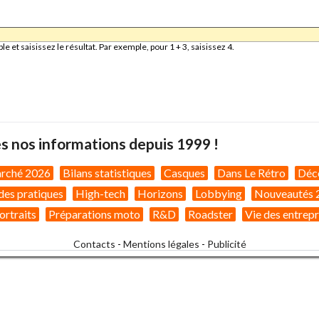
et saisissez le résultat. Par exemple, pour 1 + 3, saisissez 4.
s nos informations depuis 1999 !
arché 2026
Bilans statistiques
Casques
Dans Le Rétro
Déc
des pratiques
High-tech
Horizons
Lobbying
Nouveautés 
ortraits
Préparations moto
R&D
Roadster
Vie des entrepr
Contacts
-
Mentions légales
-
Publicité