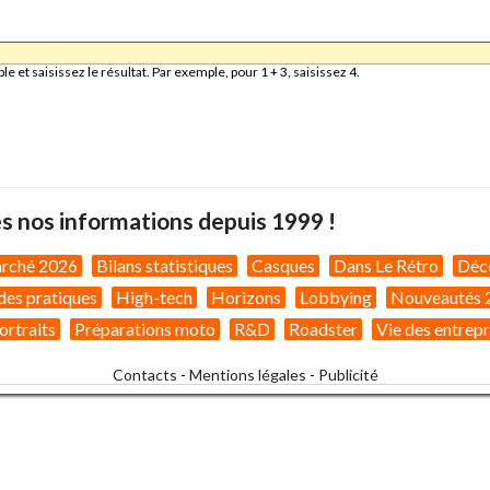
et saisissez le résultat. Par exemple, pour 1 + 3, saisissez 4.
s nos informations depuis 1999 !
arché 2026
Bilans statistiques
Casques
Dans Le Rétro
Déc
des pratiques
High-tech
Horizons
Lobbying
Nouveautés 
ortraits
Préparations moto
R&D
Roadster
Vie des entrepr
Contacts
-
Mentions légales
-
Publicité