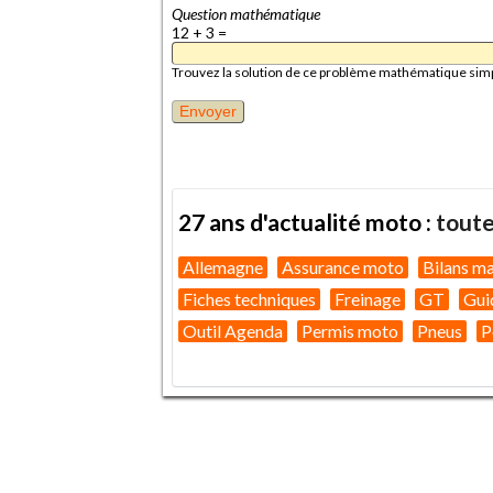
Question mathématique
12 + 3 =
Trouvez la solution de ce problème mathématique simple 
27 ans d'actualité moto :
toute
Allemagne
Assurance moto
Bilans m
Fiches techniques
Freinage
GT
Gui
Outil Agenda
Permis moto
Pneus
P