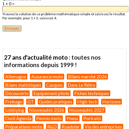
1 + 0 =
Trouvez la solution de ce problème mathématique simple et saisissez le résultat.
Par exemple, pour 1 + 3, saisissez 4.
27 ans d'actualité moto :
toutes nos
informations depuis 1999 !
Allemagne
Assurance moto
Bilans marché 2026
Bilans statistiques
Casques
Dans Le Rétro
Découverte
Equipement pilote
Fiches techniques
Freinage
GT
Guides pratiques
High-tech
Horizons
Lobbying
Nouveautés 2026
Nouveautés 2027
Outil Agenda
Permis moto
Pneus
Portraits
Préparations moto
R&D
Roadster
Vie des entreprises