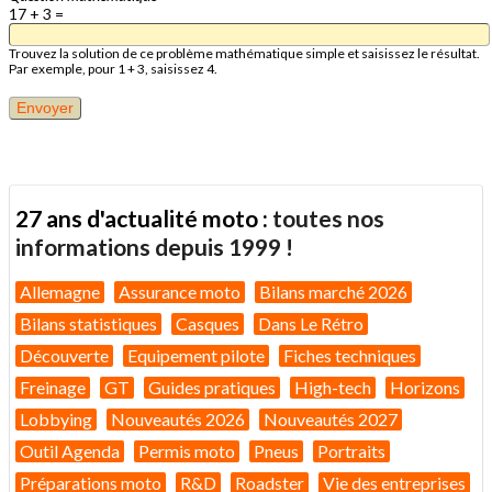
17 + 3 =
Trouvez la solution de ce problème mathématique simple et saisissez le résultat.
Par exemple, pour 1 + 3, saisissez 4.
27 ans d'actualité moto :
toutes nos
informations depuis 1999 !
Allemagne
Assurance moto
Bilans marché 2026
Bilans statistiques
Casques
Dans Le Rétro
Découverte
Equipement pilote
Fiches techniques
Freinage
GT
Guides pratiques
High-tech
Horizons
Lobbying
Nouveautés 2026
Nouveautés 2027
Outil Agenda
Permis moto
Pneus
Portraits
Préparations moto
R&D
Roadster
Vie des entreprises