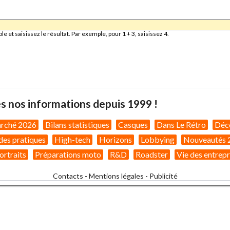
et saisissez le résultat. Par exemple, pour 1 + 3, saisissez 4.
s nos informations depuis 1999 !
arché 2026
Bilans statistiques
Casques
Dans Le Rétro
Déc
des pratiques
High-tech
Horizons
Lobbying
Nouveautés 
ortraits
Préparations moto
R&D
Roadster
Vie des entrepr
Contacts
-
Mentions légales
-
Publicité