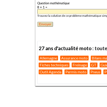
Question mathématique
8 + 1 =
Trouvez la solution de ce problème mathématique simple 
27 ans d'actualité moto :
toute
Allemagne
Assurance moto
Bilans m
Fiches techniques
Freinage
GT
Gui
Outil Agenda
Permis moto
Pneus
P