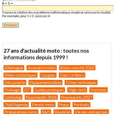
8 + 5 =
Trouvez la solution de ce problème mathématique simple et saisissez le résultat.
Par exemple, pour 1 + 3, saisissez 4.
27 ans d'actualité moto :
toutes nos
informations depuis 1999 !
Allemagne
Assurance moto
Bilans marché 2026
Bilans statistiques
Casques
Dans Le Rétro
Découverte
Equipement pilote
Fiches techniques
Freinage
GT
Guides pratiques
High-tech
Horizons
Lobbying
Nouveautés 2026
Nouveautés 2027
Outil Agenda
Permis moto
Pneus
Portraits
Préparations moto
R&D
Roadster
Vie des entreprises