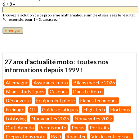
6 + 8 =
Trouvez la solution de ce problème mathématique simple et saisissez le résultat.
Par exemple, pour 1 + 3, saisissez 4.
27 ans d'actualité moto :
toutes nos
informations depuis 1999 !
Allemagne
Assurance moto
Bilans marché 2026
Bilans statistiques
Casques
Dans Le Rétro
Découverte
Equipement pilote
Fiches techniques
Freinage
GT
Guides pratiques
High-tech
Horizons
Lobbying
Nouveautés 2026
Nouveautés 2027
Outil Agenda
Permis moto
Pneus
Portraits
Préparations moto
R&D
Roadster
Vie des entreprises