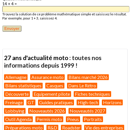
14 + 4 =
Trouvez la solution de ce problème mathématique simple et saisissez le résultat.
Par exemple, pour 1 + 3, saisissez 4.
27 ans d'actualité moto :
toutes nos
informations depuis 1999 !
Allemagne
Assurance moto
Bilans marché 2026
Bilans statistiques
Casques
Dans Le Rétro
Découverte
Equipement pilote
Fiches techniques
Freinage
GT
Guides pratiques
High-tech
Horizons
Lobbying
Nouveautés 2026
Nouveautés 2027
Outil Agenda
Permis moto
Pneus
Portraits
Préparations moto
R&D
Roadster
Vie des entreprises