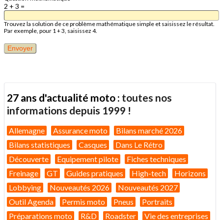
2 + 3 =
Trouvez la solution de ce problème mathématique simple et saisissez le résultat.
Par exemple, pour 1 + 3, saisissez 4.
27 ans d'actualité moto :
toutes nos
informations depuis 1999 !
Allemagne
Assurance moto
Bilans marché 2026
Bilans statistiques
Casques
Dans Le Rétro
Découverte
Equipement pilote
Fiches techniques
Freinage
GT
Guides pratiques
High-tech
Horizons
Lobbying
Nouveautés 2026
Nouveautés 2027
Outil Agenda
Permis moto
Pneus
Portraits
Préparations moto
R&D
Roadster
Vie des entreprises