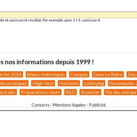
et saisissez le résultat. Par exemple, pour 1 + 3, saisissez 4.
s nos informations depuis 1999 !
arché 2026
Bilans statistiques
Casques
Dans Le Rétro
Déc
des pratiques
High-tech
Horizons
Lobbying
Nouveautés 
ortraits
Préparations moto
R&D
Roadster
Vie des entrepr
Contacts
-
Mentions légales
-
Publicité