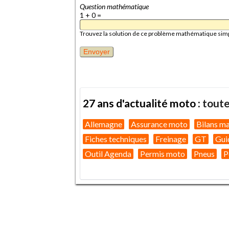
Question mathématique
1 + 0 =
Trouvez la solution de ce problème mathématique simple 
27 ans d'actualité moto :
toute
Allemagne
Assurance moto
Bilans m
Fiches techniques
Freinage
GT
Gui
Outil Agenda
Permis moto
Pneus
P