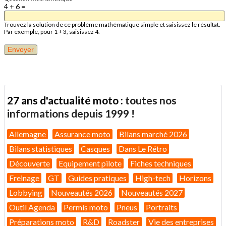
4 + 6 =
Trouvez la solution de ce problème mathématique simple et saisissez le résultat.
Par exemple, pour 1 + 3, saisissez 4.
27 ans d'actualité moto :
toutes nos
informations depuis 1999 !
Allemagne
Assurance moto
Bilans marché 2026
Bilans statistiques
Casques
Dans Le Rétro
Découverte
Equipement pilote
Fiches techniques
Freinage
GT
Guides pratiques
High-tech
Horizons
Lobbying
Nouveautés 2026
Nouveautés 2027
Outil Agenda
Permis moto
Pneus
Portraits
Préparations moto
R&D
Roadster
Vie des entreprises