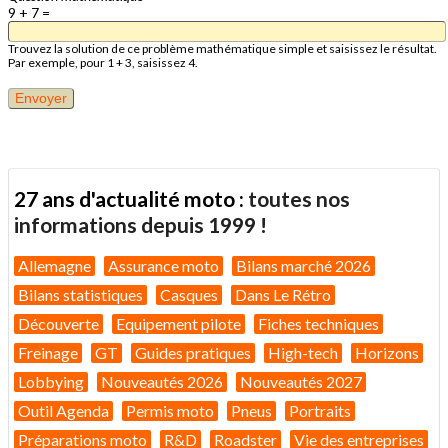
9 + 7 =
Trouvez la solution de ce problème mathématique simple et saisissez le résultat.
Par exemple, pour 1 + 3, saisissez 4.
27 ans d'actualité moto :
toutes nos
informations depuis 1999 !
Allemagne
Assurance moto
Bilans marché 2026
Bilans statistiques
Casques
Dans Le Rétro
Découverte
Equipement pilote
Fiches techniques
Freinage
GT
Guides pratiques
High-tech
Horizons
Lobbying
Nouveautés 2026
Nouveautés 2027
Outil Agenda
Permis moto
Pneus
Portraits
Préparations moto
R&D
Roadster
Vie des entreprises