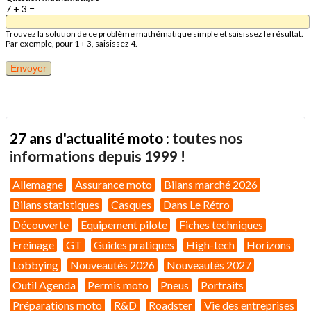
7 + 3 =
Trouvez la solution de ce problème mathématique simple et saisissez le résultat.
Par exemple, pour 1 + 3, saisissez 4.
27 ans d'actualité moto :
toutes nos
informations depuis 1999 !
Allemagne
Assurance moto
Bilans marché 2026
Bilans statistiques
Casques
Dans Le Rétro
Découverte
Equipement pilote
Fiches techniques
Freinage
GT
Guides pratiques
High-tech
Horizons
Lobbying
Nouveautés 2026
Nouveautés 2027
Outil Agenda
Permis moto
Pneus
Portraits
Préparations moto
R&D
Roadster
Vie des entreprises