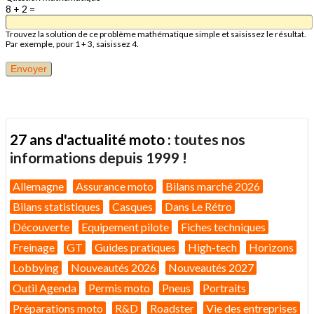
8 + 2 =
Trouvez la solution de ce problème mathématique simple et saisissez le résultat.
Par exemple, pour 1 + 3, saisissez 4.
27 ans d'actualité moto :
toutes nos
informations depuis 1999 !
Allemagne
Assurance moto
Bilans marché 2026
Bilans statistiques
Casques
Dans Le Rétro
Découverte
Equipement pilote
Fiches techniques
Freinage
GT
Guides pratiques
High-tech
Horizons
Lobbying
Nouveautés 2026
Nouveautés 2027
Outil Agenda
Permis moto
Pneus
Portraits
Préparations moto
R&D
Roadster
Vie des entreprises