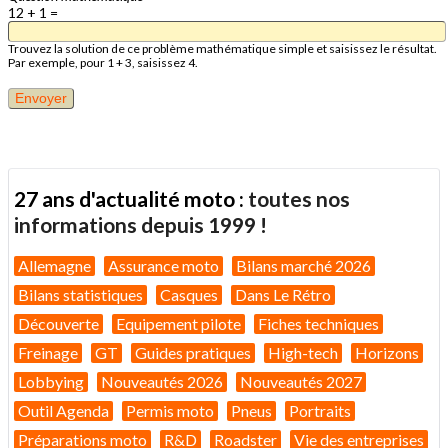
12 + 1 =
Trouvez la solution de ce problème mathématique simple et saisissez le résultat.
Par exemple, pour 1 + 3, saisissez 4.
27 ans d'actualité moto :
toutes nos
informations depuis 1999 !
Allemagne
Assurance moto
Bilans marché 2026
Bilans statistiques
Casques
Dans Le Rétro
Découverte
Equipement pilote
Fiches techniques
Freinage
GT
Guides pratiques
High-tech
Horizons
Lobbying
Nouveautés 2026
Nouveautés 2027
Outil Agenda
Permis moto
Pneus
Portraits
Préparations moto
R&D
Roadster
Vie des entreprises