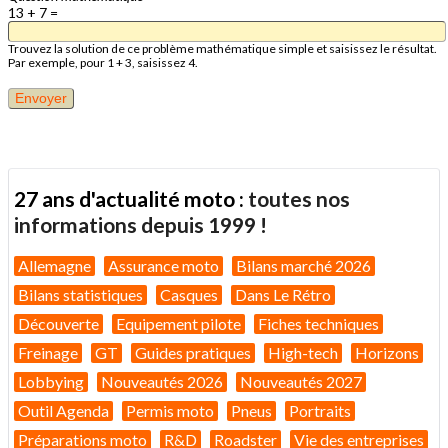
13 + 7 =
Trouvez la solution de ce problème mathématique simple et saisissez le résultat.
Par exemple, pour 1 + 3, saisissez 4.
27 ans d'actualité moto :
toutes nos
informations depuis 1999 !
Allemagne
Assurance moto
Bilans marché 2026
Bilans statistiques
Casques
Dans Le Rétro
Découverte
Equipement pilote
Fiches techniques
Freinage
GT
Guides pratiques
High-tech
Horizons
Lobbying
Nouveautés 2026
Nouveautés 2027
Outil Agenda
Permis moto
Pneus
Portraits
Préparations moto
R&D
Roadster
Vie des entreprises