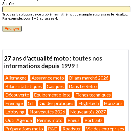
3 + 0 =
Trouvez la solution de ce problème mathématique simple et saisissez le résultat.
Par exemple, pour 1 + 3, saisissez 4.
27 ans d'actualité moto :
toutes nos
informations depuis 1999 !
Allemagne
Assurance moto
Bilans marché 2026
Bilans statistiques
Casques
Dans Le Rétro
Découverte
Equipement pilote
Fiches techniques
Freinage
GT
Guides pratiques
High-tech
Horizons
Lobbying
Nouveautés 2026
Nouveautés 2027
Outil Agenda
Permis moto
Pneus
Portraits
Préparations moto
R&D
Roadster
Vie des entreprises