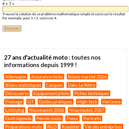
4 + 7 =
Trouvez la solution de ce problème mathématique simple et saisissez le résultat.
Par exemple, pour 1 + 3, saisissez 4.
27 ans d'actualité moto :
toutes nos
informations depuis 1999 !
Allemagne
Assurance moto
Bilans marché 2026
Bilans statistiques
Casques
Dans Le Rétro
Découverte
Equipement pilote
Fiches techniques
Freinage
GT
Guides pratiques
High-tech
Horizons
Lobbying
Nouveautés 2026
Nouveautés 2027
Outil Agenda
Permis moto
Pneus
Portraits
Préparations moto
R&D
Roadster
Vie des entreprises