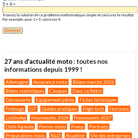
3 + 0 =
Trouvez la solution de ce problème mathématique simple et saisissez le résultat.
Par exemple, pour 1 + 3, saisissez 4.
27 ans d'actualité moto :
toutes nos
informations depuis 1999 !
Allemagne
Assurance moto
Bilans marché 2026
Bilans statistiques
Casques
Dans Le Rétro
Découverte
Equipement pilote
Fiches techniques
Freinage
GT
Guides pratiques
High-tech
Horizons
Lobbying
Nouveautés 2026
Nouveautés 2027
Outil Agenda
Permis moto
Pneus
Portraits
Préparations moto
R&D
Roadster
Vie des entreprises