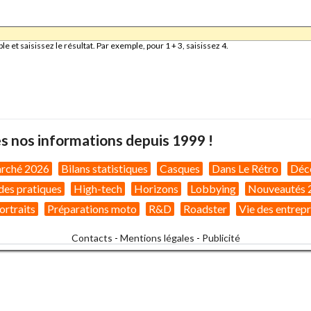
et saisissez le résultat. Par exemple, pour 1 + 3, saisissez 4.
s nos informations depuis 1999 !
arché 2026
Bilans statistiques
Casques
Dans Le Rétro
Déc
des pratiques
High-tech
Horizons
Lobbying
Nouveautés 
ortraits
Préparations moto
R&D
Roadster
Vie des entrepr
Contacts
-
Mentions légales
-
Publicité