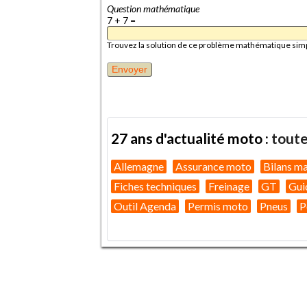
Question mathématique
7 + 7 =
Trouvez la solution de ce problème mathématique simple 
27 ans d'actualité moto :
toute
Allemagne
Assurance moto
Bilans m
Fiches techniques
Freinage
GT
Gui
Outil Agenda
Permis moto
Pneus
P