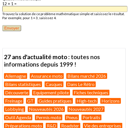
12 + 1 =
Trouvez la solution de ce problème mathématique simple et saisissez le résultat.
Par exemple, pour 1 + 3, saisissez 4.
27 ans d'actualité moto :
toutes nos
informations depuis 1999 !
Allemagne
Assurance moto
Bilans marché 2026
Bilans statistiques
Casques
Dans Le Rétro
Découverte
Equipement pilote
Fiches techniques
Freinage
GT
Guides pratiques
High-tech
Horizons
Lobbying
Nouveautés 2026
Nouveautés 2027
Outil Agenda
Permis moto
Pneus
Portraits
Préparations moto
R&D
Roadster
Vie des entreprises