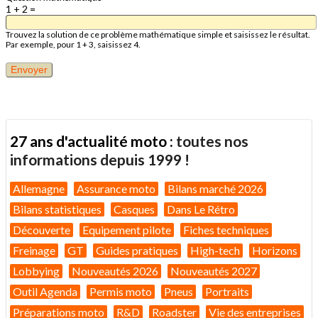
1 + 2 =
Trouvez la solution de ce problème mathématique simple et saisissez le résultat.
Par exemple, pour 1 + 3, saisissez 4.
27 ans d'actualité moto :
toutes nos
informations depuis 1999 !
Allemagne
Assurance moto
Bilans marché 2026
Bilans statistiques
Casques
Dans Le Rétro
Découverte
Equipement pilote
Fiches techniques
Freinage
GT
Guides pratiques
High-tech
Horizons
Lobbying
Nouveautés 2026
Nouveautés 2027
Outil Agenda
Permis moto
Pneus
Portraits
Préparations moto
R&D
Roadster
Vie des entreprises