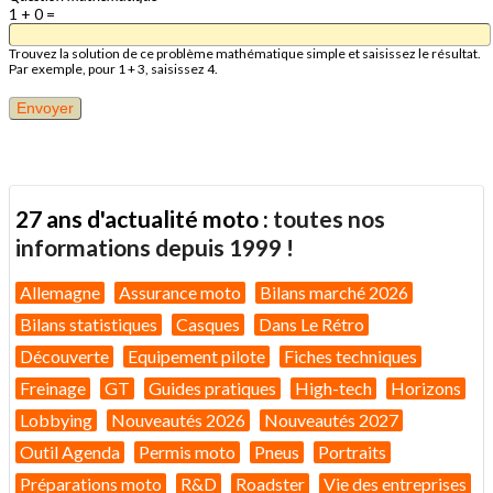
1 + 0 =
Trouvez la solution de ce problème mathématique simple et saisissez le résultat.
Par exemple, pour 1 + 3, saisissez 4.
27 ans d'actualité moto :
toutes nos
informations depuis 1999 !
Allemagne
Assurance moto
Bilans marché 2026
Bilans statistiques
Casques
Dans Le Rétro
Découverte
Equipement pilote
Fiches techniques
Freinage
GT
Guides pratiques
High-tech
Horizons
Lobbying
Nouveautés 2026
Nouveautés 2027
Outil Agenda
Permis moto
Pneus
Portraits
Préparations moto
R&D
Roadster
Vie des entreprises