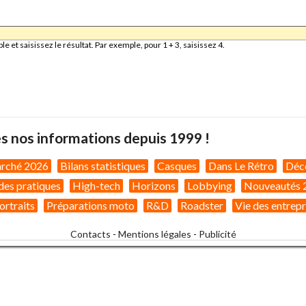
et saisissez le résultat. Par exemple, pour 1 + 3, saisissez 4.
s nos informations depuis 1999 !
arché 2026
Bilans statistiques
Casques
Dans Le Rétro
Déc
des pratiques
High-tech
Horizons
Lobbying
Nouveautés 
ortraits
Préparations moto
R&D
Roadster
Vie des entrepr
Contacts
-
Mentions légales
-
Publicité