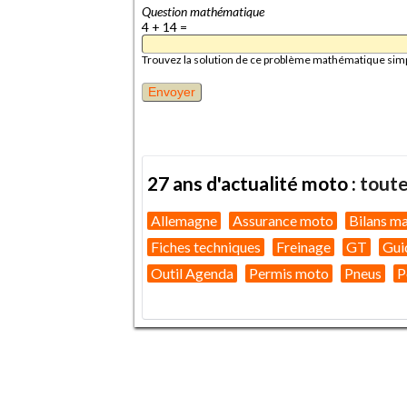
Question mathématique
4 + 14 =
Trouvez la solution de ce problème mathématique simple 
27 ans d'actualité moto :
toute
Allemagne
Assurance moto
Bilans m
Fiches techniques
Freinage
GT
Gui
Outil Agenda
Permis moto
Pneus
P