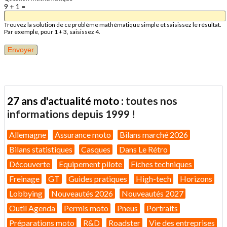
9 + 1 =
Trouvez la solution de ce problème mathématique simple et saisissez le résultat.
Par exemple, pour 1 + 3, saisissez 4.
27 ans d'actualité moto :
toutes nos
informations depuis 1999 !
Allemagne
Assurance moto
Bilans marché 2026
Bilans statistiques
Casques
Dans Le Rétro
Découverte
Equipement pilote
Fiches techniques
Freinage
GT
Guides pratiques
High-tech
Horizons
Lobbying
Nouveautés 2026
Nouveautés 2027
Outil Agenda
Permis moto
Pneus
Portraits
Préparations moto
R&D
Roadster
Vie des entreprises